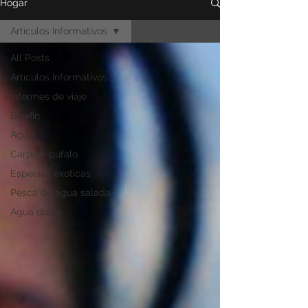
Hogar
Artículos Informativos
All Posts
Artículos Informativos
Informes de viaje
Bowfin
Aguja
Carpa y búfalo
Especies exoticas
Pesca de agua salada
Agua dulce