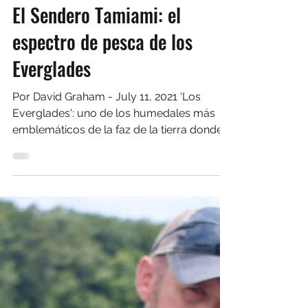
David Graham
2 nov 2022
7 min de lectura
Pesca de agua salada
El Sendero Tamiami: el
espectro de pesca de los
Everglades
Por David Graham - July 11, 2021 'Los
Everglades': uno de los humedales más
emblemáticos de la faz de la tierra donde
un 'río de hierba'...