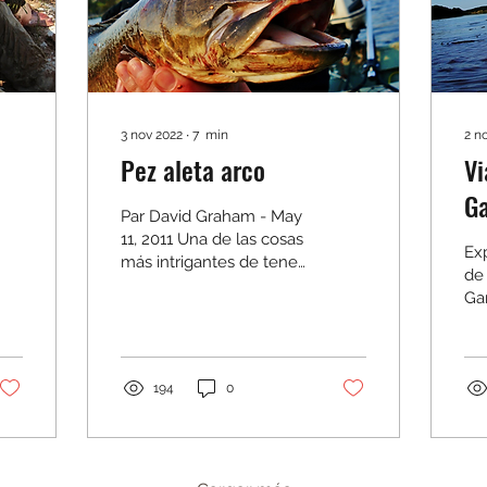
3 nov 2022
∙
7
min
2 n
Pez aleta arco
Vi
G
Par David Graham - May
11, 2011 Una de las cosas
Exp
más intrigantes de tener
de 
un enfoque no
Gar
específico de la pesca
rot
con caña es el desafío
ci
de...
exe
194
0