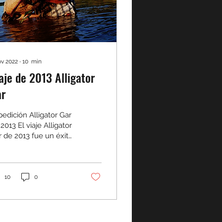
ov 2022
∙
10
min
aje de 2013 Alligator
ar
edición Alligator Gar
2013 El viaje Alligator
 de 2013 fue un éxito
undo... pero
ertamente no estuvo
nto de desafíos....
10
0