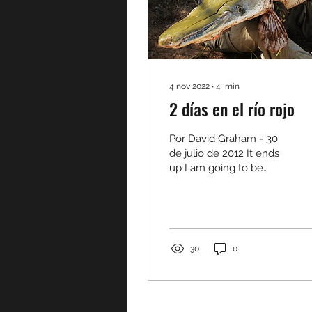
4 nov 2022
∙
4
min
2 días en el río rojo
Por David Graham - 30
de julio de 2012 It ends
up I am going to be
moving BACK to South
Carolina, and leaving the
midwest behind. Just...
30
0