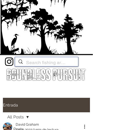
Entrada
All Posts
David Graham
All Posts
3 nov 2022
7 min de lectura