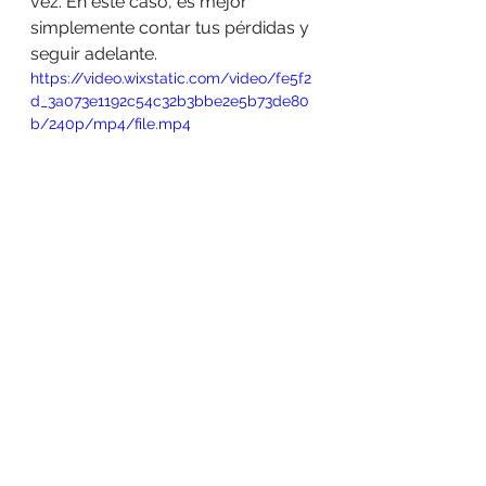
vez. En este caso, es mejor 
simplemente contar tus pérdidas y 
seguir adelante. 
https://video.wixstatic.com/video/fe5f2
d_3a073e1192c54c32b3bbe2e5b73de80
b/240p/mp4/file.mp4