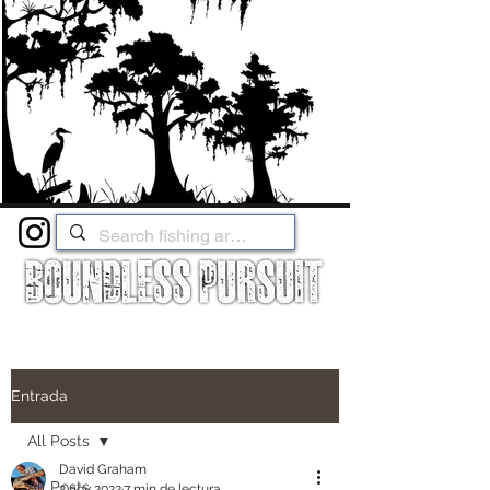
Entrada
All Posts
David Graham
All Posts
2 nov 2022
7 min de lectura