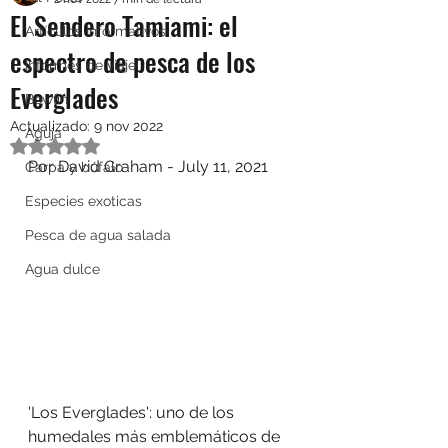
El Sendero Tamiami: el
Artículos Informativos
espectro de pesca de los
Informes de viaje
Everglades
Bowfin
Actualizado:
9 nov 2022
Aguja
Obtuvo NaN de 5 estrellas.
Por David Graham - July 11, 2021
Carpa y búfalo
Especies exoticas
Pesca de agua salada
Agua dulce
'Los Everglades': uno de los 
humedales más emblemáticos de 