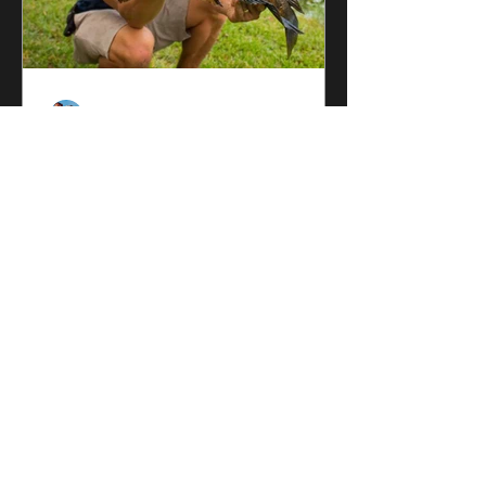
David Graham
Apuntando al 'Bullseye'
Por David Graham - 26 de
septiembre de 2022 En algún lugar
del sur de Florida, un Bullseye
Snakehead acecha debajo de un
parche de...
©2021 por Persecución ilimitada. Orgullosamente
creado con Wix.com