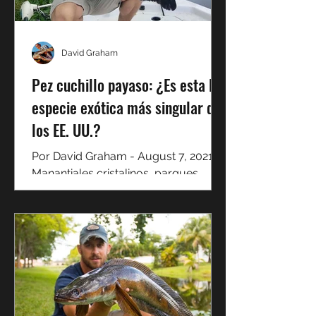
David Graham
Pez cuchillo payaso: ¿Es esta la
especie exótica más singular de
los EE. UU.?
Por David Graham - August 7, 2021
Manantiales cristalinos, parques
temáticos de fama mundial,
sándwiches cubanos y 10 meses de
clima...