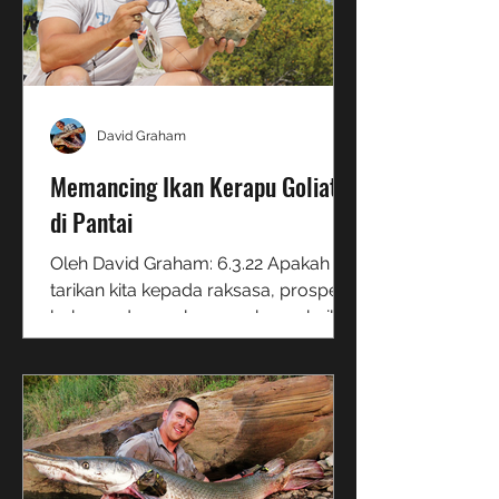
David Graham
Memancing Ikan Kerapu Goliath
di Pantai
Oleh David Graham: 6.3.22 Apakah
tarikan kita kepada raksasa, prospek
bahaya, dan perkara-perkara ghaib
yang 'terlanggar pada waktu...