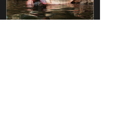
David Graham
Perjalanan Alligator Gar: Apa
yang Anda Perlu Tahu
Oleh David Graham: 16/5/2022 Bagi
pemancing yang bersemangat, tiada
apa yang lebih menggembirakan
daripada merealisasikan persiapan
yang...