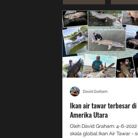
David Graham
Ikan air tawar terbesar di
Amerika Utara
Oleh David Graham: 4-6-2022
skala global Ikan Air Tawar - s