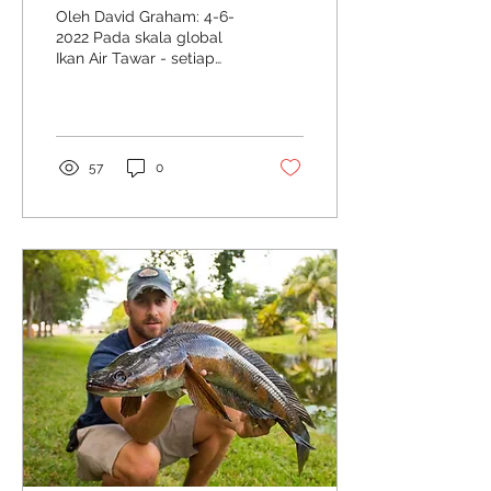
Oleh David Graham: 4-6-
2022 Pada skala global
Ikan Air Tawar - setiap
benua dan negara
mempunyai segelintir
'ikan raksasa' yang unik....
57
0