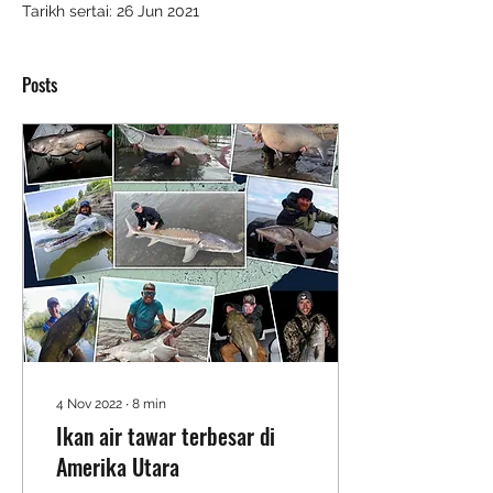
David Graham
Tarikh sertai: 26 Jun 2021
Posts
4 Nov 2022
∙
8
min
Ikan air tawar terbesar di
Amerika Utara