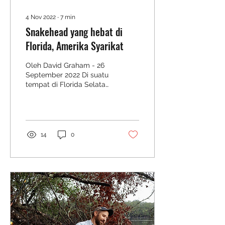
4 Nov 2022
∙
7
min
Snakehead yang hebat di
Florida, Amerika Syarikat
Oleh David Graham - 26
September 2022 Di suatu
tempat di Florida Selatan
seekor Bullseye
Snakehead mengintai di
bawah tampalan pad...
14
0