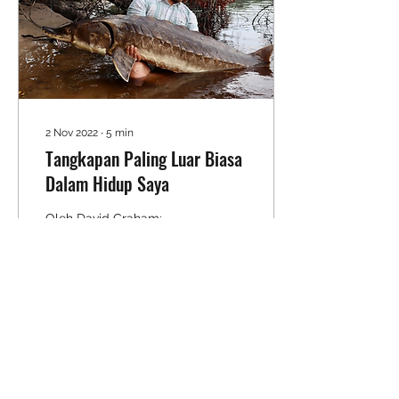
2 Nov 2022
∙
5
min
Tangkapan Paling Luar Biasa
Dalam Hidup Saya
Oleh David Graham:
6.27.22 Hujung minggu ini
saya memuatkan trak
saya dengan 8 batang,
sampan, khemah buaian
dan penyejuk makanan...
dan...
7
0