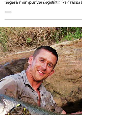
Oleh David Graham: 4-6-2022 Pada skala
global Ikan Air Tawar - setiap benua dan
negara mempunyai segelintir 'ikan raksasa'
yang unik....