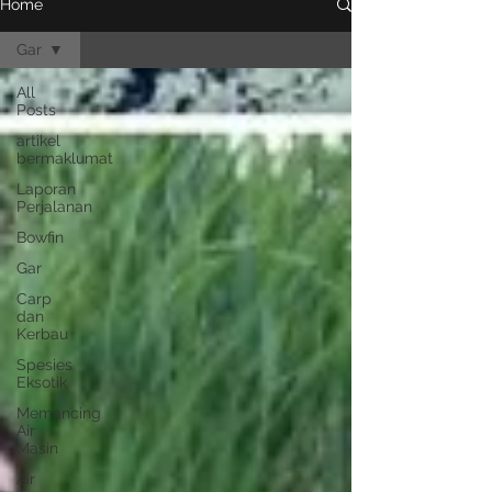
Home
Gar
All
Posts
artikel
bermaklumat
Laporan
Perjalanan
Bowfin
Gar
Carp
dan
Kerbau
Spesies
Eksotik
Memancing
Air
Masin
Air