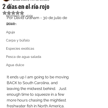
2 días en el río rojo
Artículos Informativos
Obtuvo NaN de 5 estrellas.
Informes de viaje
Por David Graham - 30 de julio de 
2012
Bowfin
Aguja
Carpa y búfalo
Especies exoticas
Pesca de agua salada
Agua dulce
It ends up I am going to be moving 
BACK to South Carolina, and 
leaving the midwest behind.   Just 
enough time to squeeze in a few 
more hours chasing the mightiest 
freshwater fish in North America.