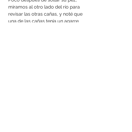
miramos al otro lado del río para 
revisar las otras cañas, y noté que 
una de las cañas tenía un agarre 
fuerte. Travis y yo saltamos al 
NuCanoe y cruzamos el río para 
recuperar la caña. Seguimos al 
pez durante casi 15 minutos antes 
de regresar a tierra firme para 
pescar un anzuelo. Al colocar el 
anzuelo, el pez se movía hacia mí 
rápidamente... y tuve dificultades 
para medir dónde estaba el pez, 
qué tan grande era... o si realmente 
estaba EN la línea. Me preocupaba 
mucho que el pez se soltara sin un 
anzuelo adecuado, pero ella giró y 
lo hizo con autoridad.