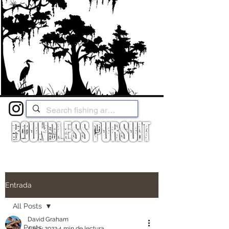
Entrada
All Posts
David Graham
All Posts
4 nov 2022
4 min de lectura