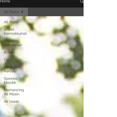
Home
All Posts
All Posts
artikel
bermaklumat
Laporan
Perjalanan
Bowfin
Gar
Carp dan
Kerbau
Spesies
Eksotik
Memancing
Air Masin
Air tawar