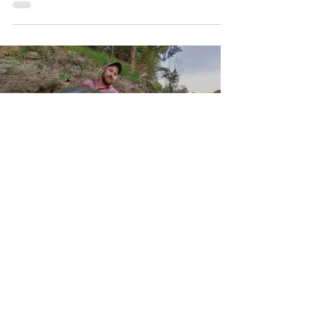
gratificante que la realización de una
preparación exitosa. No...
Load video
David Graham
2 nov 2022
1 min de lectura
Aguja
Podcast de Tom Rowland -