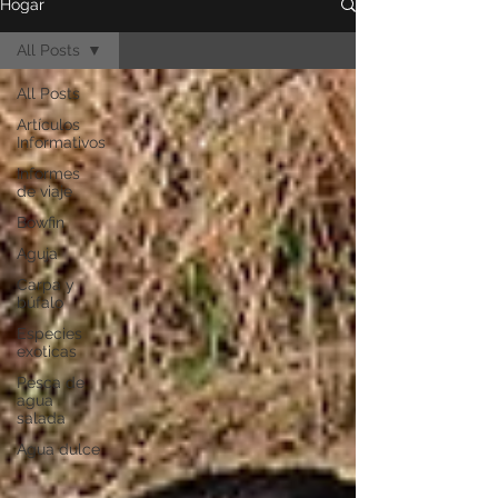
Hogar
All Posts
All Posts
Artículos
Informativos
Informes
de viaje
Bowfin
Aguja
Carpa y
búfalo
Especies
exoticas
Pesca de
agua
salada
Agua dulce