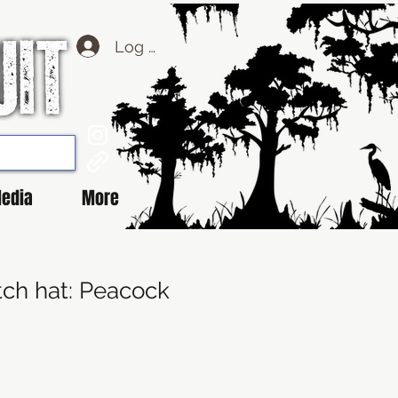
Log Masuk
edia
More
tch hat: Peacock