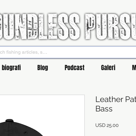
biografi
Blog
Podcast
Galeri
M
Leather Pa
Bass
Harga
USD 25.00