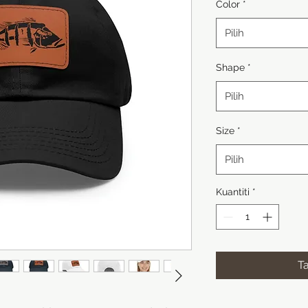
Color
*
Pilih
Shape
*
Pilih
Size
*
Pilih
Kuantiti
*
T