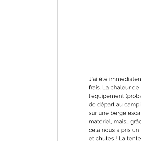
J'ai été immédiate
frais. La chaleur d
l'équipement (prob
de départ au campin
sur une berge escar
matériel, mais… grâ
cela nous a pris u
et chutes ! La tent