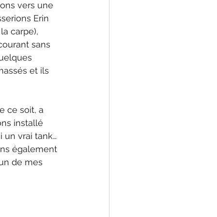
ions vers une 
sserions Erin 
la carpe), 
courant sans 
uelques 
assés et ils 
 ce soit, a 
s installé 
 un vrai tank… 
vons également 
'un de mes 