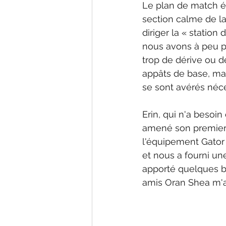
Le plan de match ét
section calme de la 
diriger la « station
nous avons à peu pr
trop de dérive ou 
appâts de base, mai
se sont avérés néce
Erin, qui n'a besoi
amené son premier b
l'équipement Gator G
et nous a fourni un
apporté quelques be
amis Oran Shea m'a 