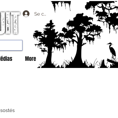
Se connecter
édias
More
isostés