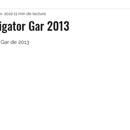
v. 2022
11 min de lecture
es exotiques
Pêche en eau salée
igator Gar 2013
ur 5.
r Gar de 2013