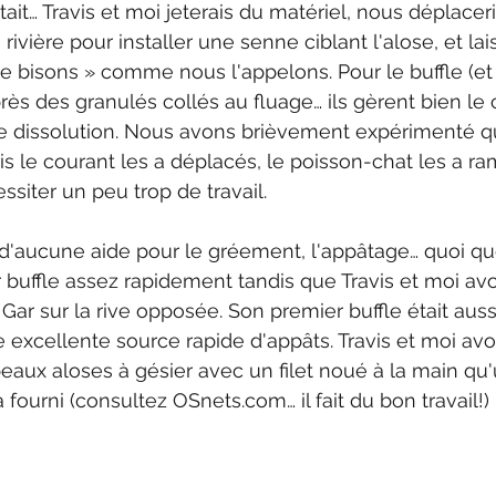
ait… Travis et moi jeterais du matériel, nous déplacer
rivière pour installer une senne ciblant l'alose, et lai
 de bisons » comme nous l'appelons. Pour le buffle (et 
ès des granulés collés au fluage… ils gèrent bien le 
de dissolution. Nous avons brièvement expérimenté q
s le courant les a déplacés, le poisson-chat les a ram
ssiter un peu trop de travail.
n d'aucune aide pour le gréement, l'appâtage… quoi que
uffle assez rapidement tandis que Travis et moi avon
ar sur la rive opposée. Son premier buffle était aussi
e excellente source rapide d'appâts. Travis et moi a
aux aloses à gésier avec un filet noué à la main qu
fourni (consultez OSnets.com… il fait du bon travail!)