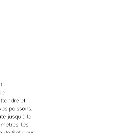
t 
de 
attendre et 
vos poissons. 
te jusqu'à la 
mètres, les 
de filet pour 