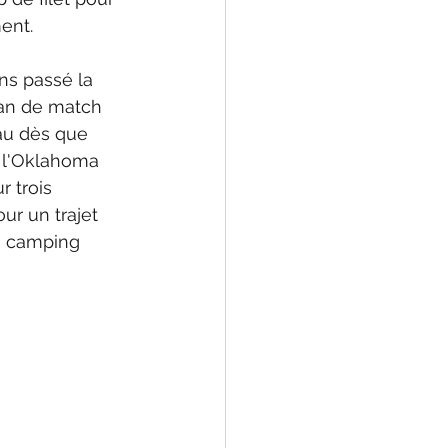
ent.
s passé la 
lan de match 
au dès que 
s l'Oklahoma 
r trois 
ur un trajet 
e camping 