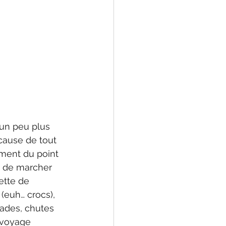
un peu plus 
 cause de tout 
ment du point 
i de marcher 
ette de 
(euh… crocs), 
ades, chutes 
e voyage