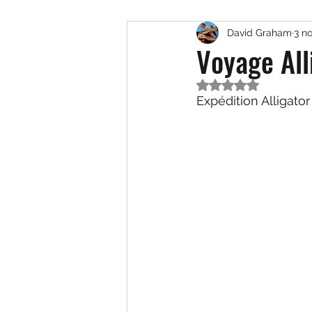
David Graham
3 no
Carpe et Buffalo
Espèc
Voyage All
Noté NaN étoiles s
Expédition Alligato