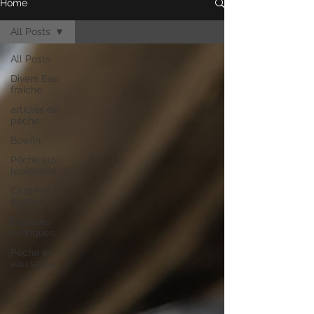
Home
All Posts
All Posts
Divers Eau
fraiche
articles de
pêche
Bowfin
Pêche aux
lépisostés
Carpe et
Buffalo
Espèces
exotiques
Pêche en
eau salée