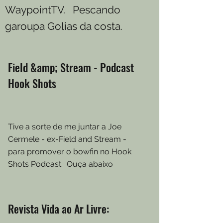
WaypointTV. Pescando
garoupa Golias da costa.
Field &amp; Stream - Podcast
Hook Shots
Tive a sorte de me juntar a Joe
Cermele - ex-Field and Stream -
para promover o bowfin no Hook
Shots Podcast. Ouça abaixo
Revista Vida ao Ar Livre: