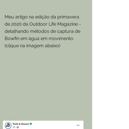
Meu artigo na edição da primavera
de 2020 da Outdoor Life Magazine -
detalhando métodos de captura de
Bowfin em água em movimento.
(clique na imagem abaixo)