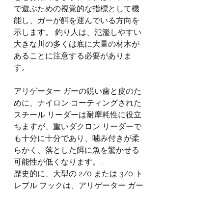
で遊ぶための視覚的な指標として機
能し、ガーが餌を運んでいる方向を
示します。 釣り人は、氾濫しやすい
大きな川の多くは底に大量の材木が
あることに注意する必要がありま
す。
アリゲーター ガーの鋭い歯と皮のた
めに、ナイロン コーティングされた
スチール リーダーは耐摩耗性に役立
ちますが、重いダクロン リーダーで
も十分に十分であり、噛み付きが柔
らかく、落とした餌に魚を驚かせる
可能性が低くなります。 .
歴史的に、大型の 2/0 または 3/0 ト
レブル フックは、アリゲーター ガー
の骨ばった口をうまく貫通する確率
を上げるために使用されてきまし