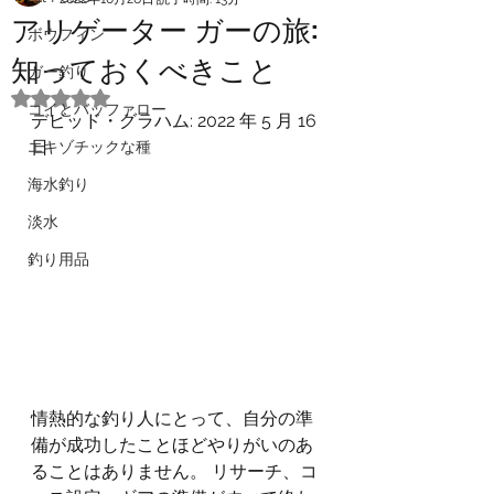
アリゲーター ガーの旅:
ボウフィン
知っておくべきこと
ガー釣り
5つ星のうちNaNと評価されています。
コイとバッファロー
デビッド・グラハム: 2022 年 5 月 16 
日
エキゾチックな種
海水釣り
淡水
釣り用品
情熱的な釣り人にとって、自分の準
備が成功したことほどやりがいのあ
ることはありません。 リサーチ、コ