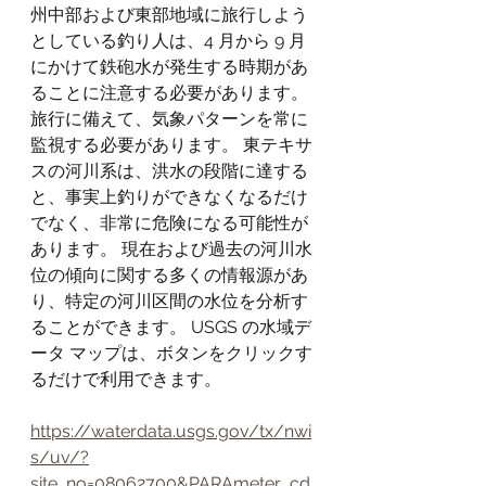
州中部および東部地域に旅行しよう
としている釣り人は、4 月から 9 月
にかけて鉄砲水が発生する時期があ
ることに注意する必要があります。 
旅行に備えて、気象パターンを常に
監視する必要があります。 東テキサ
スの河川系は、洪水の段階に達する
と、事実上釣りができなくなるだけ
でなく、非常に危険になる可能性が
あります。 現在および過去の河川水
位の傾向に関する多くの情報源があ
り、特定の河川区間の水位を分析す
ることができます。 USGS の水域デ
ータ マップは、ボタンをクリックす
るだけで利用できます。
https://waterdata.usgs.gov/tx/nwi
s/uv/?
site_no=08062700&PARAmeter_cd