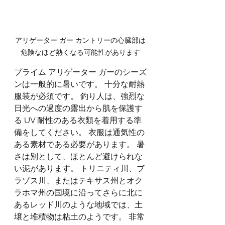
アリゲーター ガー カントリーの心臓部は
危険なほど熱くなる可能性があります
プライム アリゲーター ガーのシーズ
ンは一般的に暑いです。 十分な耐熱
服装が必須です。 釣り人は、強烈な
日光への過度の露出から肌を保護す
る UV 耐性のある衣類を着用する準
備をしてください。 衣服は通気性の
ある素材である必要があります。 暑
さは別として、ほとんど避けられな
い泥があります。 トリニティ川、ブ
ラゾス川、またはテキサス州とオク
ラホマ州の国境に沿ってさらに北に
あるレッド川のような地域では、土
壌と堆積物は粘土のようです。 非常