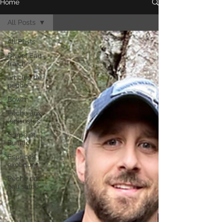
Home
All Posts
All Posts
Divers Eau
fraiche
articles de
pêche
Bowfin
Pêche aux
lépisostés
Carpe et
Buffalo
Espèces
exotiques
Pêche en
eau salée